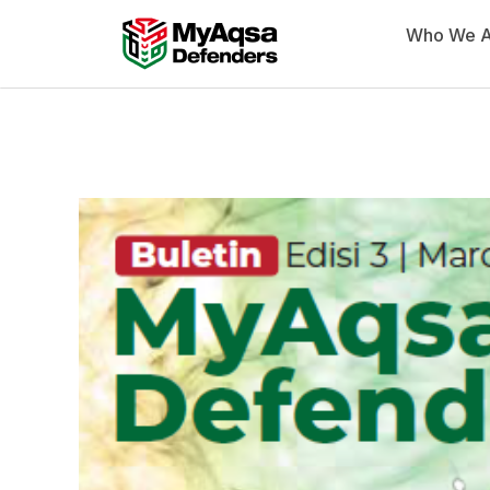
Skip
Who We A
to
content