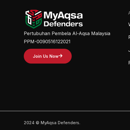
Pertubuhan Pembela Al-Aqsa Malaysia
PPM-0090516122021
Join Us Now
2024 © MyAqsa Defenders.